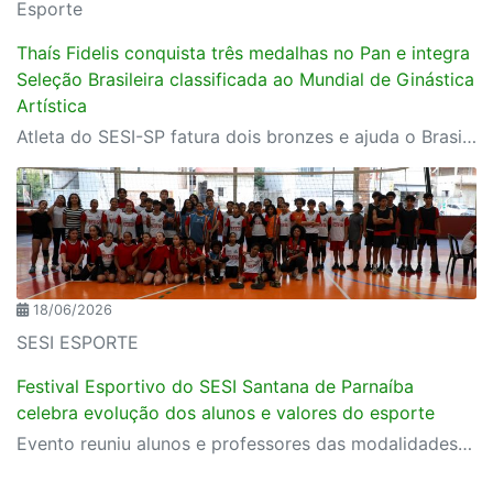
Esporte
Thaís Fidelis conquista três medalhas no Pan e integra
Seleção Brasileira classificada ao Mundial de Ginástica
Artística
Atleta do SESI-SP fatura dois bronzes e ajuda o Brasil a garantir prata por equipes no Rio de Janeiro; desempenho assegura vaga da Seleção no Campeonato Mundial
18/06/2026
SESI ESPORTE
Festival Esportivo do SESI Santana de Parnaíba
celebra evolução dos alunos e valores do esporte
Evento reuniu alunos e professores das modalidades de voleibol e natação em uma demonstração de aprendizado, dedicação e espírito esportivo