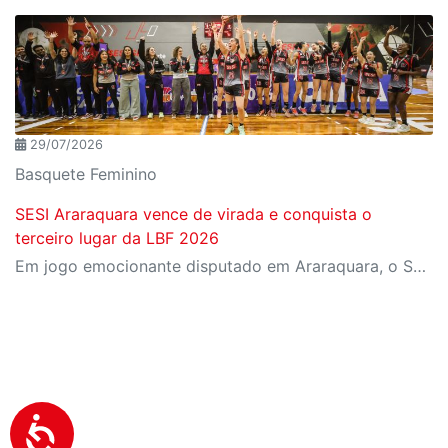
29/07/2026
Basquete Feminino
SESI Araraquara vence de virada e conquista o
terceiro lugar da LBF 2026
Em jogo emocionante disputado em Araraquara, o SESI Araraquara Basquete superou um déficit de quase 20 pontos, contou com o apoio massivo da torcida e derrotou o Cerrado BRB por 77 a 71, conquistando o terceiro lugar da LBF Loterias Caixa 2026