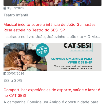
31/07/2026
Teatro Infantil
Musical inédito sobre a infância de João Guimarães
Rosa estreia no Teatro do SESI-SP
Inspirado no livro ‘João, Joãozinho, Joãozito – O Menino Encantado’, de Claudio Fragata, com direção e dramaturgia de Márcio Araújo, espetáculo acompanha os primeiros anos de vida do escritor mineiro e transforma sua infância em uma celebração da imaginação, da leitura e da cultura popular brasileira
30/07/2026
3/8 a 30/9
Compartilhar experiências de esporte, saúde e lazer é
no CAT SESI
A campanha Convide um Amigo é oportunidade para reunir amigos para aproveitar juntos toda estrutura da unidade SESI-SP mais próxima. Os benefícios para clientes e convidados estão no regulamento