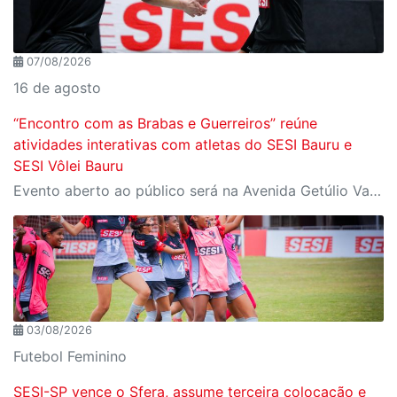
07/08/2026
16 de agosto
“Encontro com as Brabas e Guerreiros” reúne
atividades interativas com atletas do SESI Bauru e
SESI Vôlei Bauru
Evento aberto ao público será na Avenida Getúlio Vargas, no domingo, 16, às 9h, com revelação do novo uniforme da equipe
03/08/2026
Futebol Feminino
SESI-SP vence o Sfera, assume terceira colocação e