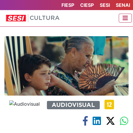
FIESP
CIESP
SESI
SENAI
CULTURA
AUDIOVISUAL