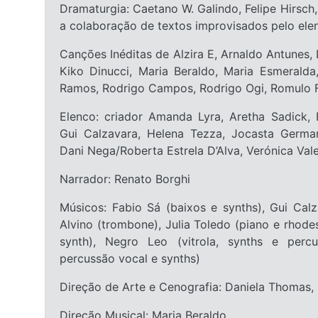
Dramaturgia: Caetano W. Galindo, Felipe Hirsch,
a colaboração de textos improvisados pelo ele
Canções Inéditas de Alzira E, Arnaldo Antunes, 
Kiko Dinucci, Maria Beraldo, Maria Esmeralda
Ramos, Rodrigo Campos, Rodrigo Ogi, Romulo Fr
Elenco: criador Amanda Lyra, Aretha Sadick,
Gui Calzavara, Helena Tezza, Jocasta Germa
Dani Nega/Roberta Estrela D’Alva, Verónica Vale
Narrador: Renato Borghi
Músicos: Fabio Sá (baixos e synths), Gui Calz
Alvino (trombone), Julia Toledo (piano e rhodes
synth), Negro Leo (vitrola, synths e percus
percussão vocal e synths)
Direção de Arte e Cenografia: Daniela Thomas, 
Direção Musical: Maria Beraldo