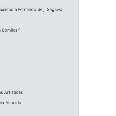
úsicos e Fernando Seiji Sagawa
ã Bomilcar)
s Artísticas
cia Almeida