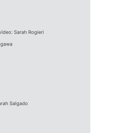
ídeo: Sarah Rogieri
Sagawa
arah Salgado