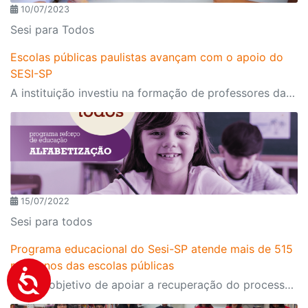
10/07/2023
Sesi para Todos
Escolas públicas paulistas avançam com o apoio do
SESI-SP
A instituição investiu na formação de professores das redes municipais ao longo de um ano, impactando quase um milhão de estudantes em 63% dos municípios de São Paulo
15/07/2022
Sesi para todos
Programa educacional do Sesi-SP atende mais de 515
mil alunos das escolas públicas
Com o objetivo de apoiar a recuperação do processo de alfabetização e a ampliação de proficiência em Língua Portuguesa e Matemática, foram fechadas 479 parcerias com os municípios, para início de atuação já no próximo mês.