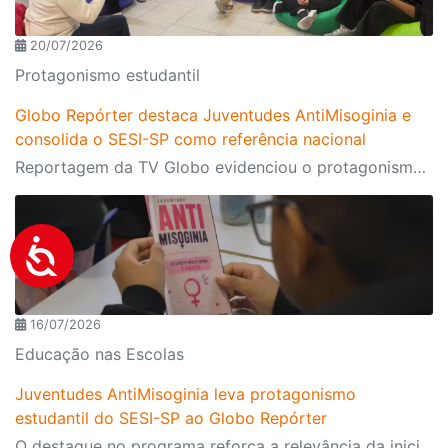
20/07/2026
Protagonismo estudantil
Globo Repórter destaca Juventudes AntiMisoginia e
consolida o SESI-SP como referência nacional
Reportagem da TV Globo evidenciou o protagonismo dos estudantes, o engajamento da comunidade escolar e a atuação do programa, presente nas 134 escolas da rede. A iniciativa também ganhou destaque em outros importantes veículos de imprensa ao longo do primeiro semestre
16/07/2026
Educação nas Escolas
Juventudes AntiMisoginia leva protagonismo
estudantil do SESI-SP ao Globo Repórter
O destaque no programa reforça a relevância da iniciativa e mostra como a educação pode contribuir para enfrentar desafios contemporâneos