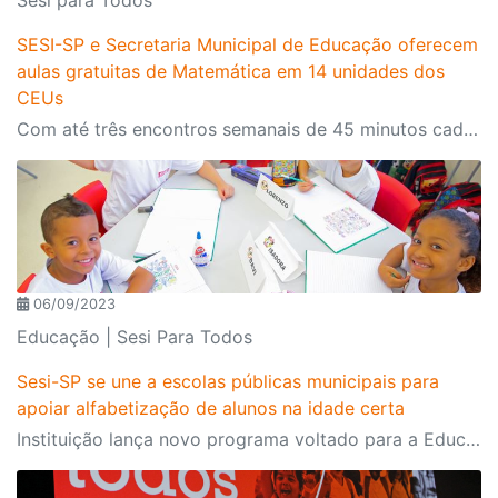
SESI-SP e Secretaria Municipal de Educação oferecem
aulas gratuitas de Matemática em 14 unidades dos
CEUs
Com até três encontros semanais de 45 minutos cada, o programa pretende impactar cerca de 5 mil estudantes do 6º ao 9º ano do Ensino Fundamental
06/09/2023
Educação | Sesi Para Todos
Sesi-SP se une a escolas públicas municipais para
apoiar alfabetização de alunos na idade certa
Instituição lança novo programa voltado para a Educação Infantil e primeiros anos escolares no qual oferece, gratuitamente, formação e recursos pedagógicos para docentes e gestores de municípios paulistas